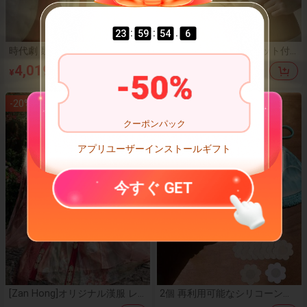
:
:
.
23
59
53
7
時代劇 魏晋漢服 2026新型 南北
夏用 チューブトップ パット付
朝 戦国 新作 Vネック 大袖 腰を
き ブラトップ 紐なしずり落ち
4,019
1,324
¥
¥
そろえる 古風
防止ブラ 無地ノンワイヤー レ
-
50
%
ディース インナー オフショル
ヌーブラ
-
20
%
クーポンパック
アプリユーザーインストールギフト
今すぐ GET
[Zan Hong]オリジナル漢服 レ
2個 再利用可能なシリコーンブ
ディース 唐代風 七星ドレス グ
ラパッド、透明/肌色 目立たな