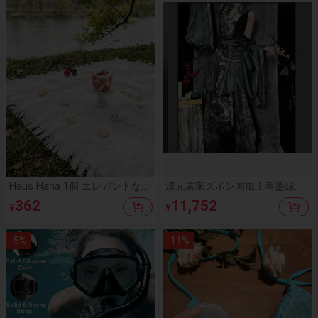
用可能
Haus Hana 1個 エレガントな白
漢元素宋ズボン国風上着墨緑外
色 アウトドアキャンピングマッ
シャツ漢服セットを改良する
362
11,752
¥
¥
ト、ピクニックブランケット、
ボヘミアンキャンプラグ、ビー
チタオル、家具カバー、多目的
-
5
%
-
11
%
使用可能な両面ファブリックマ
ット