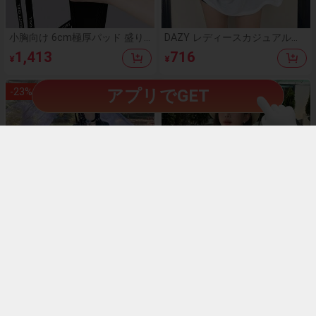
小胸向け 6cm極厚パッド 盛り
DAZY レディースカジュアルサ
ブラ ノンワイヤー 谷間メイク
イドスリットオーバーサイズT
1,413
716
¥
¥
シームレス ボリュームアップ
シャツ、春夏秋用、長袖レディ
美胸フィット ブラジャー
ーストップス、水着用カバーア
ップ
-
23
%
-
20
%
アプリでGET
映画COS服[蝶蛊憶夢]唐製漢服
DAZY レディース 無地 アシン
女古風斉胸襦袢日常仙気セット
メトリーネック 長袖 カジュア
10,435
745
¥
¥
ル シアー カバーアップ バケー