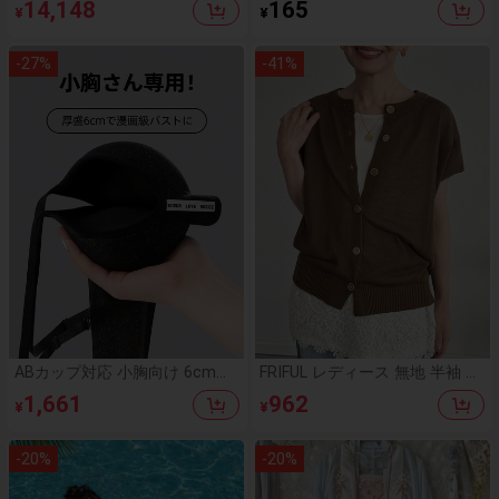
14,148
165
¥
¥
ラデーション刺繍とワイドスリ
い リフト効果、厚手のブラパッ
ーブ,優雅でカジュアルな春夏ス
ド 目立たないシームレスバスト
タイル
エンハンサー、水着やランジェ
-
27
%
-
41
%
リーに適しています。ソフトで
厚手の充填デザインでリフト効
果が高まります。ビキニ、ウェ
ディングドレス、ドレス、キャ
ミソールに適用できます。
ABカップ対応 小胸向け 6cm極
FRIFUL レディース 無地 半袖 軽
厚パッド ノンワイヤーブラ シ
量カーディガン 夏用
1,661
962
¥
¥
ームレス 盛りブラ 谷間メイク
ボリュームアップ ブラジャー
-
20
%
-
20
%