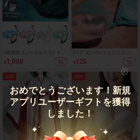
5色展開 スノーケルマスク + ス
1ペア エレガントなシリコン製
ノーケルチューブ1セット、フ
ブラパッド - 透明、再利用可
1,000
125
¥
¥
ルドライスノーケルマスク、広
能、厚手、ビキニホルターネッ
視野スイミングゴーグル、パノ
クブラに最適、シームレスブラ
ラミックビジョン、防水防曇、
効果を高める、柔らかく快適な
-
20
%
-
30
%
スイミングセット、スノーケリ
女性用ランジェリーアクセサリ
ングマスクとスノーケルチュー
ー
おめでとうございます！新規
ブ、強化ガラススノーケルセッ
ト、自由に呼吸できる、スイミ
ング、ダイビング、スノーケリ
アプリユーザーギフトを獲得
ングに適しています、ユニセッ
クス
しました！