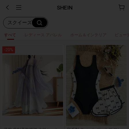
SHEIN
スクイーズ
すべて
レディース アパレル
ホーム＆インテリア
ビュー
-
20
%