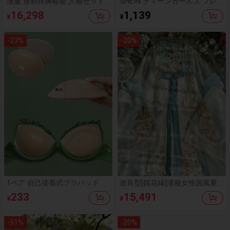
漢服 唐制斉胸襦裙 大袖セット
SHEIN ティーンガールズ フレ
ピンク 華やか 中国風 伝統衣装
ッシュ プレッピースタイル ベ
16,298
1,139
¥
¥
レディース コスプレ 撮影衣装
ーシック ブラック Uネック タ
イベント
ンクトップ ボディスーツ、Uネ
ックデザイン ハイウエスト ス
-
23
%
-
20
%
トレートレッグ ボトムスとマッ
チング ホワイト リボン柄トッ
プ、ブラックウエストバンドと
パイピング、2点セット、ファ
ッション カジュアル 夏休み ビ
ーチパーティー
1ペア 自己接着式ブラパッド、
改良型[鏡花縁]漢服女性国風重
ブラ、水着、ビキニに適してい
工刺繍立裁キホーテスカート両
233
15,491
¥
¥
ます。大きめのバストにも対
袖超仙気質セット
応。厚みがあり目立ちにくい。
水着、ビキニ、プッシュアップ
-
31
%
-
20
%
ブラ、通常のブラカップにも適