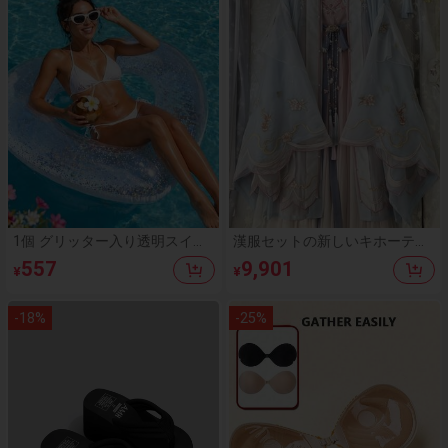
1個 グリッター入り透明スイム
漢服セットの新しいキホーテス
リング、大人用スイミングリン
カート二重袖刺繍キホーテスカ
557
9,901
¥
¥
グ、大型サマービーチフロー
ート夏の女性宋製改良漢服は日
ト、ビーチ、プール、パーティ
常的に着ることができる
ーに適しています
-
18
%
-
25
%