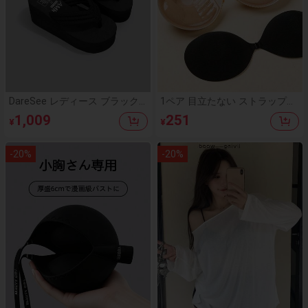
DareSee レディース ブラック
1ペア 目立たない ストラップレ
スリッポンサンダル TPRソール
ス 粘着ジェルブラ、3cm厚手の
1,009
251
¥
¥
滑り止め 耐摩耗性 レジャー ビ
プッシュアップ、粘着式ブレス
ーチ 夏用 布製ストラップ ウェ
トリフトテープ、小さいバスト
ッジヒール 通学・普段使い向け
とニップルカバーに適していま
-
20
%
-
20
%
す。ウェディングドレスやフォ
ーマルドレスに最適