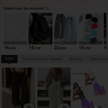
Sélections du moment
(1000+)
(1000+)
(59)
(100+)
5.0k+ Vendu
800+ Vendu
300+ Vendu
1000+ Vendu
(1000+)
(1000+)
(59)
(100+)
5.0k+ Vendu
800+ Vendu
300+ Vendu
1000+ Vendu
15
15
22
10
9
,49
€
,12
€
,49
€
,15
€
TOUT
Vêtements pour femmes
Maison
Chaussure