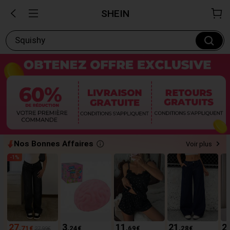
SHEIN
Squishy
Nos Bonnes Affaires
Voir plus
-
1
%
27
3
11
21
2
,71
€
,24
€
,69
€
,28
€
27,99€