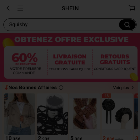
SHEIN
Squishy
Nos Bonnes Affaires
Voir plus
-
1
%
-
6
10
2
5
2
3
,35
€
,93
€
,38
€
,83
€
2,87€