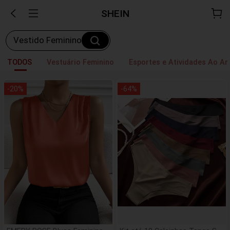
SHEIN
Vestido Feminino
TODOS
Vestuário Feminino
Esportes e Atividades Ao Ar 
-
20
%
-
64
%