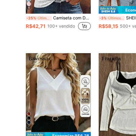
6
Econ
Camiseta com Decote Quadrado Perfurado e Bordado, Top Casual de Manga Curta com Pregas na Frente, Vestuário Feminino para Primavera/Verão Branco
SHEIN LUNE Camiseta de Manga Cur
-25%
Últimos 2 dias
-3%
Últimos 3 dias
R$42,71
R$58,15
100+ vendido
500+ v
7
Economize R$6,28