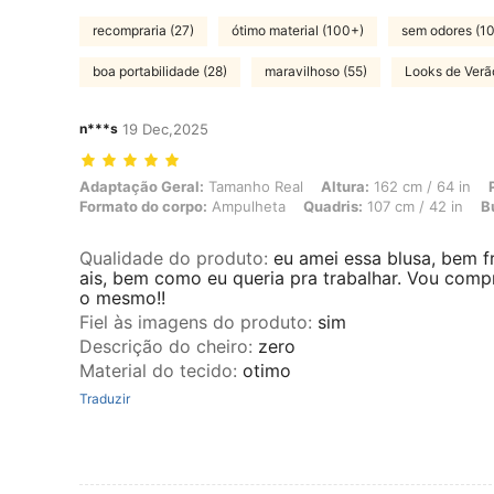
recompraria (27)
ótimo material (100+)
sem odores (1
boa portabilidade (28)
maravilhoso (55)
Looks de Verã
n***s
19 Dec,2025
Adaptação Geral: Tamanho Real, Altura: 162 cm / 64 in, Peso: 72 kg /
Adaptação Geral:
Tamanho Real
Altura:
162 cm / 64 in
Formato do corpo:
Ampulheta
Quadris:
107 cm / 42 in
B
Qualidade do produto
:
eu amei essa blusa, bem 
ais, bem como eu queria pra trabalhar. Vou com
o mesmo!!
Fiel às imagens do produto
:
sim
Descrição do cheiro
:
zero
Material do tecido
:
otimo
Traduzir