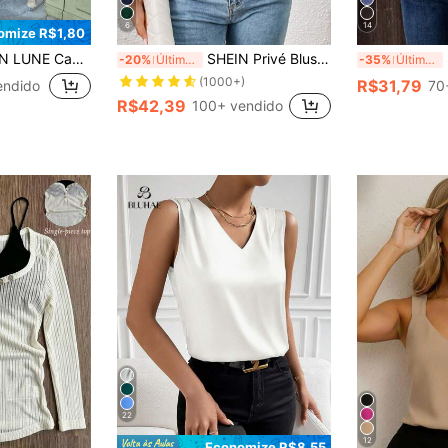
6
14
omize R$1,80
ta com Decote em V Sólido e Malha Waffle, Casual para Primavera e Verão
SHEIN Privé Blusa com Manga Morcego Sólida, Decote V, Blusas de Manga Curta
S
-20%
Últimos 2 dias
-35%
Últimos 2 dias
(1000+)
R$31,79
endido
70
R$42,39
100+ vendido
22
12
Economize R$8,55