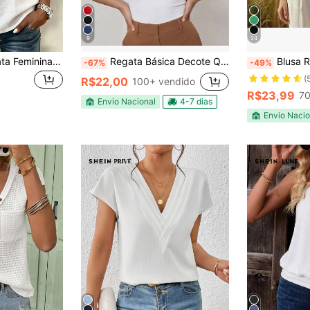
9
24
EMERY ROSE Regata Feminina de Linho e Algodão com Decote Quadrado, Renda e Patchwork, Casual
Regata Básica Decote Quadrado Alça Grossa Tecido Suplex Moda Blogueira
Blusa Regata Fe
-67%
-49%
(
R$22,00
100+ vendido
R$23,99
70
Envio Nacional
4-7 dias
Envio Nacio