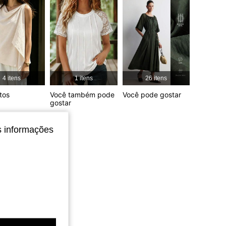
4,77
8K
822K
4 itens
1 itens
26 itens
tos
Você também pode
Você pode gostar
gostar
s informações