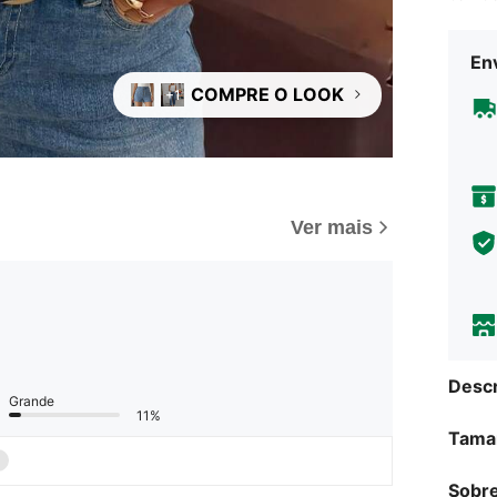
Env
COMPRE O LOOK
+1
Ver mais
Descr
Grande
11%
Tama
Sobre