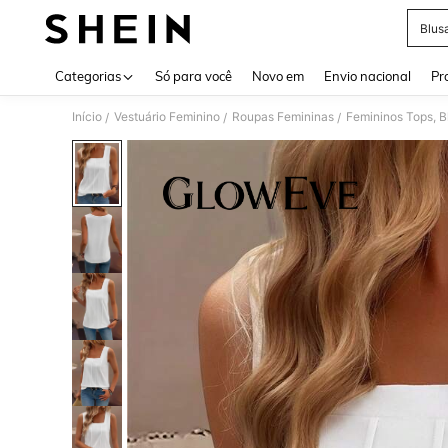
Blus
Use up 
Categorias
Só para você
Novo em
Envio nacional
Pr
Início
Vestuário Feminino
Roupas Femininas
Femininos Tops, B
/
/
/