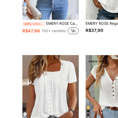
10
EMERY ROSE Camisa/Blusa de Trabalho Feminina com Decote em V Sólido e Sem Mangas
-20%
Últimos 2 dias
R$37,90
R$47,96
100+ vendido
10