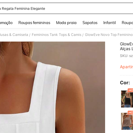
a Regata Feminina Elegante
and down arrow keys to navigate search Buscas recentes and Pesquisar e Encontr
omoção
Roupas femininas
Moda praia
Sapatos
Infantil
Roupa
lusas & Camiseta
Femininos Tank Tops & Camis
/
/
GlowEv
Alças 
Solto 
SKU: s
Aparti
PR
Cor: