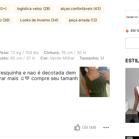
00+)
logística veloz (28)
alças confortáveis (43)
o (36)
Looks de Inverno (34)
peça errada (12)
4M V
 159 lbs, Cintura: 76 cm / 30 in, Formato do corpo: Ampulheta, Quadris: 107 cm / 
Peso:
72 kg / 159 lbs
Cintura:
76 cm / 30 in
usto:
95 cm / 37 in
Cor:
Verde Militar
Tamanho:
M
ESTI
fresquinha e nao é decotada dem
prar mais ☺️💚 compre seu tamanh
Útil (49)