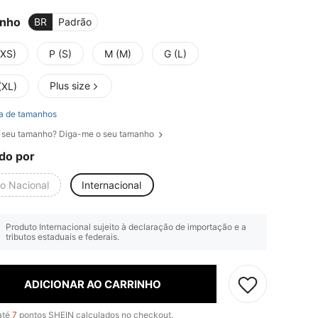
nho
BR
Padrão
(XS)
P (S)
M (M)
G (L)
Plus size
(XL)
a de tamanhos
 seu tamanho? Diga-me o seu tamanho
do por
io Nacional
Internacional
Produto Internacional sujeito à declaração de importação e a
tributos estaduais e federais.
ADICIONAR AO CARRINHO
até
7
pontos SHEIN calculados no checkout.