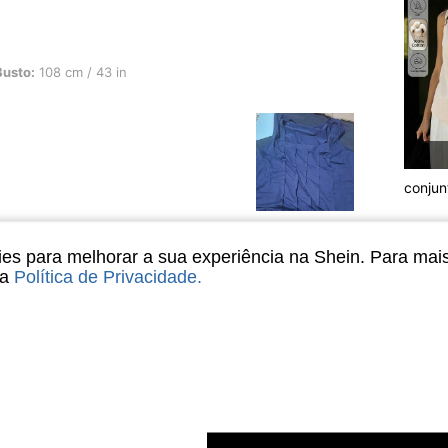
cm / 43 in, Cor: Azul Marinho, Tamanho: XL
Busto:
108 cm / 43 in
conjun
Útil (41)
s para melhorar a sua experiência na Shein. Para mai
sa
Política de Privacidade
.
/ 121 lbs, Cor: Branco, Tamanho: S
Peso:
55 kg / 121 lbs
Cor:
Branco
Tamanho:
S
 combina com tudo. Veste bem, tecido bom e