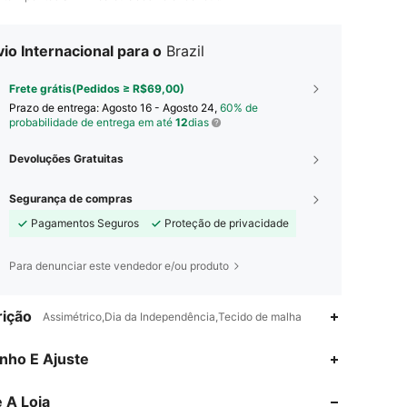
io Internacional para o
Brazil
Frete grátis(Pedidos ≥ R$69,00)
Prazo de entrega:
Agosto 16 - Agosto 24,
60% de
probabilidade de entrega em até
12
dias
Devoluções Gratuitas
Segurança de compras
Pagamentos Seguros
Proteção de privacidade
Para denunciar este vendedor e/ou produto
ição
Assimétrico,Dia da Independência,Tecido de malha
nho E Ajuste
4,77
8K
822K
 A Loja