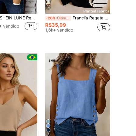
16
HEIN LUNE Regata Casual Versátil de Cor Sólida com Decote em V para Mulheres
Franclia Regata Ajustada e Confortável com Estampa de Listras em Contraste, Ideal para Verão, Férias e Uso Diário
-20%
Últimos 2 dias
R$35,99
+ vendido
1,6k+ vendido
8