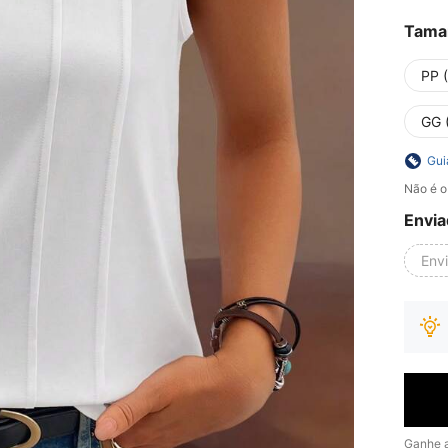
Tama
PP 
GG 
Gui
Não é o
Envia
Env
Ganhe 