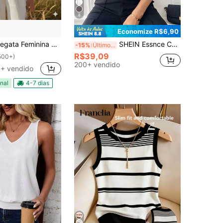
8
Economize R$6,90
minina Com Al;a Larga Tecido Duna
SHEIN Essnce Camisa casual feminina de cor sólida, decote em V, sem mangas
-15%
Últimos 3 dias
R$39,09
500+)
200+ vendido
+ vendido
nal
4-7 dias