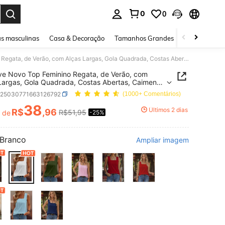
0
0
ar. Press Enter to select.
s masculinas
Casa & Decoração
Tamanhos Grandes
Joias e acessó
GlowEve Novo Top Feminino Regata, de Verão, com Alças Largas, Gola Quadrada, Costas Abertas, Caimento Solto e Ajuste Slim, com Desconto
e Novo Top Feminino Regata, de Verão, com
Largas, Gola Quadrada, Costas Abertas, Caimento
e Ajuste Slim, com Desconto
z25030771663126792
(1000+ Comentários)
38
Últimos 2 dias
R$
,96
R$51,95
r de
-25%
ICE AND AVAILABILITY
Branco
Ampliar imagem