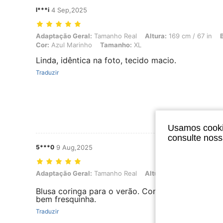
l***i
4 Sep,2025
Adaptação Geral: Tamanho Real, Altura: 169 cm / 67 in, Busto: 108 
Adaptação Geral:
Tamanho Real
Altura:
169 cm / 67 in
Cor:
Azul Marinho
Tamanho:
XL
Linda, idêntica na foto, tecido macio.
Traduzir
Usamos cookie
consulte nos
5***0
9 Aug,2025
Adaptação Geral: Tamanho Real, Altura: 162 cm / 64 in, Peso: 55 kg 
Adaptação Geral:
Tamanho Real
Altura:
162 cm / 64 in
Blusa coringa para o verão. Comprei a branca e
bem fresquinha.
Traduzir