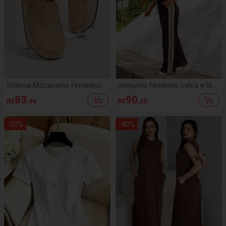
Solecia Mocassins Femininos
conjunto feminino calça e blu
Sem Costas, Adequados para
sa básico com lista na lateral
83
90
R$
,96
R$
,25
Uso Diário, Natal, Outono, Ano
Novo, Feriado
-
20
%
-
40
%