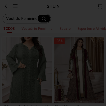
SHEIN
Vestido Feminino
TODOS
Vestuário Feminino
Sapato
Esportes e Ativid
-
35
%