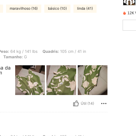
maravilhoso (16)
básico (10)
linda (41)
12K 
 141 lbs, Quadris: 105 cm / 41 in, Cintura: 89 cm / 35 in, Busto: 106 cm / 42 in, 
Peso:
64 kg / 141 lbs
Quadris:
105 cm / 41 in
Tamanho:
G
sa da
m
Útil (14)