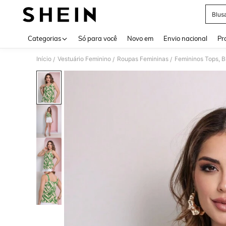
Blus
Use up 
Categorias
Só para você
Novo em
Envio nacional
Pr
Início
Vestuário Feminino
Roupas Femininas
Femininos Tops, B
/
/
/