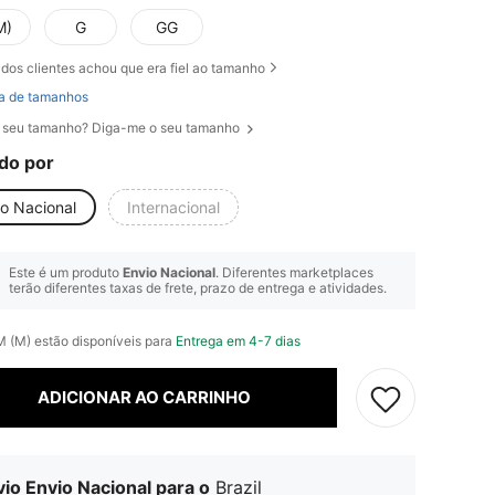
M)
G
GG
dos clientes achou que era fiel ao tamanho
a de tamanhos
 seu tamanho? Diga-me o seu tamanho
do por
io Nacional
Internacional
Este é um produto
Envio Nacional
. Diferentes marketplaces
terão diferentes taxas de frete, prazo de entrega e atividades.
M (M) estão disponíveis para
Entrega em 4-7 dias
ADICIONAR AO CARRINHO
io Envio Nacional para o
Brazil