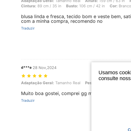
Adaptação Geral: Tamanho Real, Altura: 159 cm / 63 in, Peso: 64 kg /
Adaptação Geral:
Tamanho Real
Altura:
159 cm / 63 in
Cintura:
89 cm / 35 in
Busto:
106 cm / 42 in
Cor:
Branc
blusa linda e fresca, tecido bom e veste bem, sati
com a minha compra, recomendo no
Traduzir
d***e
28 Nov,2024
Usamos cookie
consulte nos
Adaptação Geral: Tamanho Real, Peso: 78 kg / 172 lbs, Cor: Azul R
Adaptação Geral:
Tamanho Real
Peso:
78 kg / 172 lbs
C
Muito boa gostei, comprei gg mei busto e 48 deu
Traduzir
C