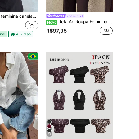
ina canelada decote v básica
Jeta Ari
Jeta Ari Roupa Feminina de Inverno, Camisa Listrada, Camisa Feminina de Manga Longa com Decote em V na Cintura, Bege, Top Tunica, Essencial Effortlesschic, Simples, Roupa Feminina para Negócios, Lazer Diário
Novo
R$97,95
nal
4-7 dias
13