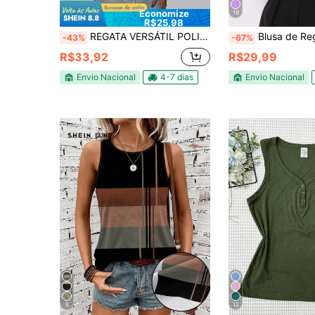
Economize
19
R$25,98
REGATA VERSÁTIL POLIAMIDA COM GOLA COLARINHO QUADRADA DE CAMADA DUPLA COM FORRO SIMPLES OCASIONAL PRIMAVERA VERÃO AITONA
Blusa de Regata Duna Femini
-43%
-67%
R$33,92
R$29,99
Envio Nacional
4-7 dias
Envio Nacional
8
12