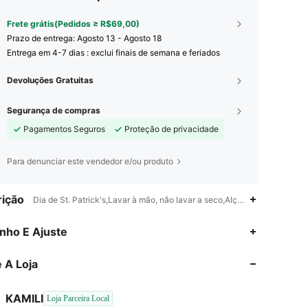
Frete grátis(Pedidos ≥ R$69,00)
Prazo de entrega:
Agosto 13 - Agosto 18
Entrega em 4-7 dias : exclui finais de semana e feriados
Devoluções Gratuitas
Segurança de compras
Pagamentos Seguros
Proteção de privacidade
Para denunciar este vendedor e/ou produto
ição
Dia de St. Patrick's,Lavar à mão, não lavar a seco,Alças Grossas
nho E Ajuste
4,90
158
10K
 A Loja
4,90
158
10K
KAMILI
Loja Parceira Local
k***3
seguido
8 horas atrás