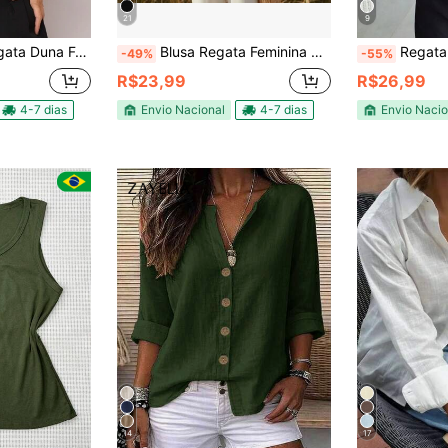
21
9
na alça de ombro especial
Blusa Regata Feminina Com Al;a Larga Tecido Duna
Regata femin
-49%
-55%
R$23,99
R$26,99
4-7 dias
Envio Nacional
4-7 dias
Envio Nacio
14
17