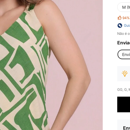
M (
94%
Gui
Não é o
Envia
Env
GG, G, 
Env