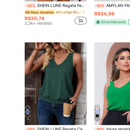
SHEIN LUNE Regata Feminina com Listras e Blocos de Cor Adequada para o Verão
AMYLAN FASHION regata algodão com 
-25%
-61%
em Longo Mulheres Tank Tops & Camis
#6 Mais Vendido
R$34,99
R$30,74
Envio Nacional
2,3k+ vendido
14
17
SHEIN LUNE Regata Casual Confortável com Decote em V, Bainha Franzida, Listrada em Preto e Branco para Verão, Tops Modestos, Regatas para Exercícios, Casual
blusa regata alca gross
-25%
-67%