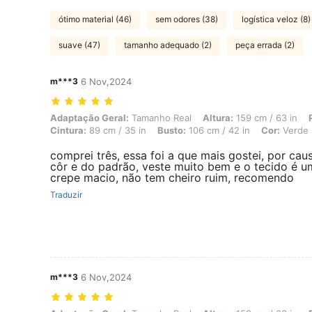
ótimo material (46)
sem odores (38)
logística veloz (8)
suave (47)
tamanho adequado (2)
peça errada (2)
m***3
6 Nov,2024
Adaptação Geral: Tamanho Real, Altura: 159 cm / 63 in, Peso: 64 kg /
Adaptação Geral:
Tamanho Real
Altura:
159 cm / 63 in
Cintura:
89 cm / 35 in
Busto:
106 cm / 42 in
Cor:
Verde
comprei três, essa foi a que mais gostei, por cau
côr e do padrão, veste muito bem e o tecido é u
crepe macio, não tem cheiro ruim, recomendo
Traduzir
m***3
6 Nov,2024