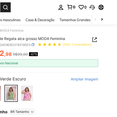
0
0
ar. Press Enter to select.
s masculinas
Casa & Decoração
Tamanhos Grandes
Joias e acessó
o MODA Feminina
Blusa de Regata alca grosso MODA Feminina
z2409083319318503
(500+ Comentários)
2
,98
R$99,00
-67%
ICE AND AVAILABILITY
vio Nacional
Verde Escuro
Ampliar imagem
nho
BR Tamanho