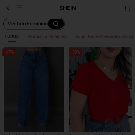
SHEIN
Vestido Feminino
TODOS
Vestuário Feminino
Esportes e Atividades Ao Ar 
-
67
%
-
59
%